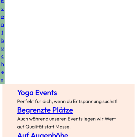
E
v
e
n
t
b
u
c
h
e
n!
Yoga Events
Perfekt für dich, wenn du Entspannung suchst!
Begrenzte
Plätze
Auch während unseren Events legen wir Wert
auf Qualität statt Masse!
Auf Augenhöhe