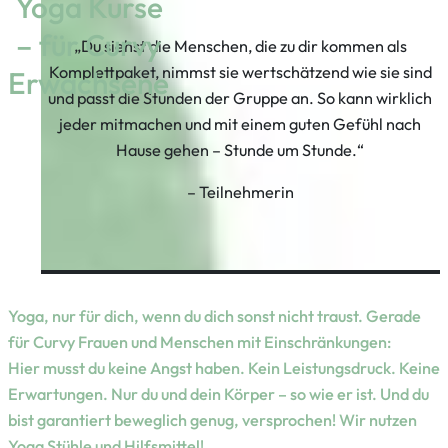
Yoga Kurse
– für Curvy
„Du siehst die Menschen, die zu dir kommen als
Komplettpaket, nimmst sie wertschätzend wie sie sind
Erwachsene
und passt die Stunden der Gruppe an. So kann wirklich
jeder mitmachen und mit einem guten Gefühl nach
Hause gehen – Stunde um Stunde.“
– Teilnehmerin
Yoga, nur für dich, wenn du dich sonst nicht traust. Gerade
für Curvy Frauen und Menschen mit Einschränkungen:
Hier musst du keine Angst haben. Kein Leistungsdruck. Keine
Erwartungen. Nur du und dein Körper – so wie er ist. Und du
bist garantiert beweglich genug, versprochen! Wir nutzen
Yoga Stühle und Hilfsmittel!