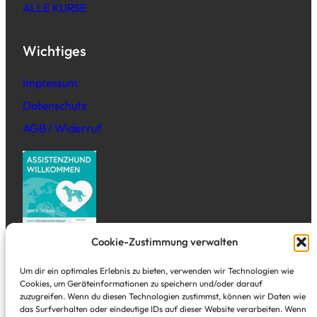
ALLE KURSE
Wichtiges
Impressum
Datenschutz
AGB / Widerruf
Cookie-Zustimmung verwalten
Adresse
Um dir ein optimales Erlebnis zu bieten, verwenden wir Technologien wie
Cookies, um Geräteinformationen zu speichern und/oder darauf
zuzugreifen. Wenn du diesen Technologien zustimmst, können wir Daten wie
Tal Studio
das Surfverhalten oder eindeutige IDs auf dieser Website verarbeiten. Wenn