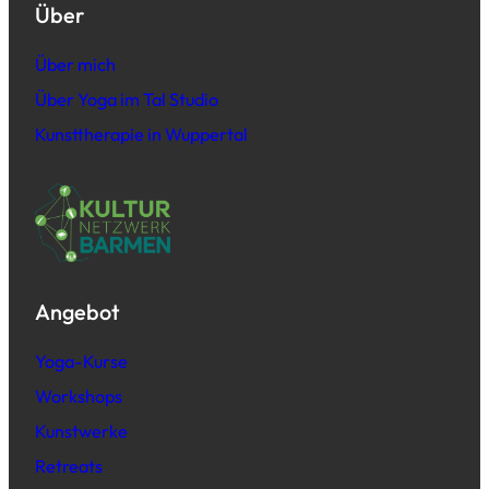
Über
Über mich
Über Yoga im Tal Studio
Kunsttherapie in Wuppertal
Angebot
Yoga-Kurse
Workshops
Kunstwerke
Retreats