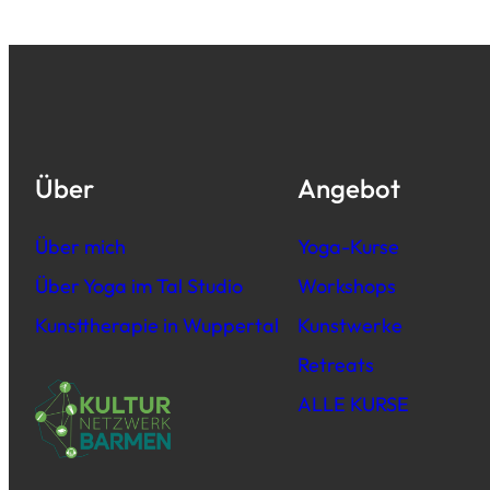
Über
Angebot
Über mich
Yoga-Kurse
Über Yoga im Tal Studio
Workshops
Kunsttherapie in Wuppertal
Kunstwerke
Retreats
ALLE KURSE