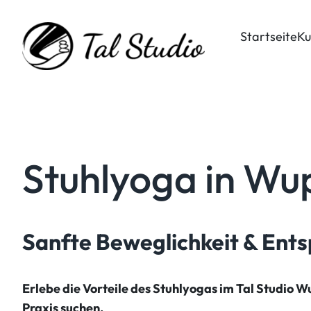
Zum
Inhalt
Startseite
Ku
springen
Stuhlyoga in Wu
Sanfte Beweglichkeit & Ents
Erlebe die Vorteile des Stuhlyogas im Tal Studio W
Praxis suchen.