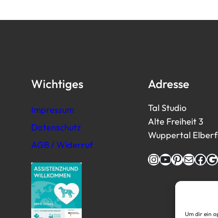
Wichtiges
Adresse
Tal Studio
Impressum
Alte Freiheit 3
Datenschutz
Wuppertal Elberfel
AGB / Widerruf
Instagram
YouTube
Pinterest
E-Mail
Facebook
Google
Um dir ein o