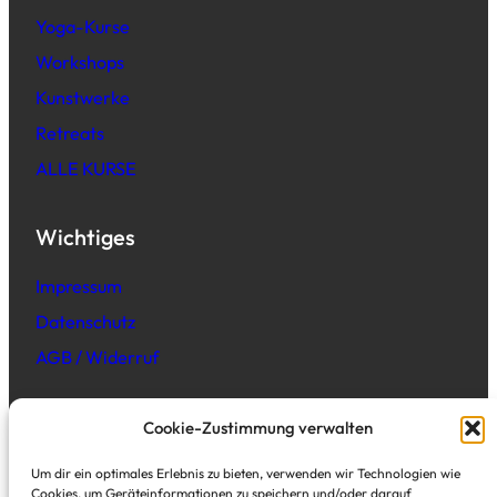
Yoga-Kurse
Workshops
Kunstwerke
Retreats
ALLE KURSE
Wichtiges
Impressum
Datenschutz
AGB / Widerruf
Cookie-Zustimmung verwalten
Adresse
Um dir ein optimales Erlebnis zu bieten, verwenden wir Technologien wie
Cookies, um Geräteinformationen zu speichern und/oder darauf