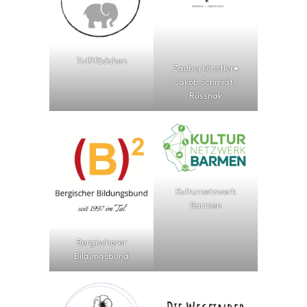
Tuffifädchen
Zauberkünstler♠︎
Jakob Schmidt-
Russnak
Kulturnetzwerk
Barmen
Bergischerer
Bildungsbund