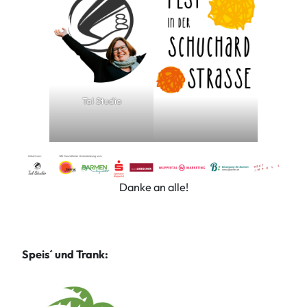
Tal Studio
Danke an alle!
Speis´ und Trank: