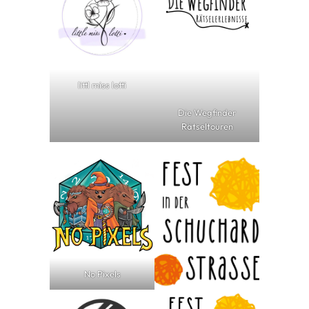
littl miss lotti
Die Wegfinder
Rätseltouren
No Pixels