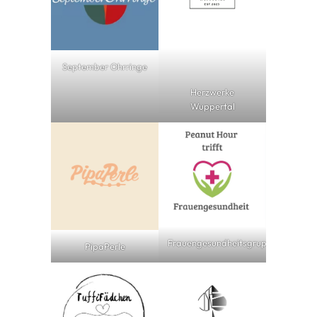
September Ohrringe
Herzwerke
Wuppertal
Frauengesundheitsgruppe
PipaPerle