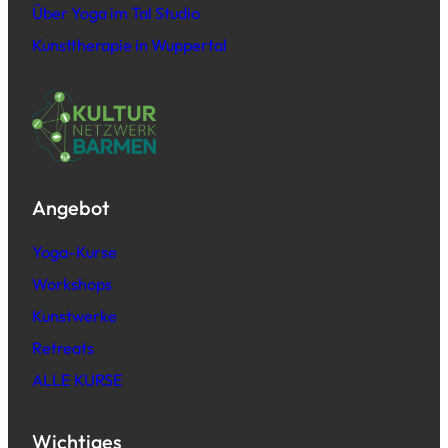
Über Yoga im Tal Studio
Kunsttherapie in Wuppertal
Angebot
Yoga-Kurse
Workshops
Kunstwerke
Retreats
ALLE KURSE
Wichtiges