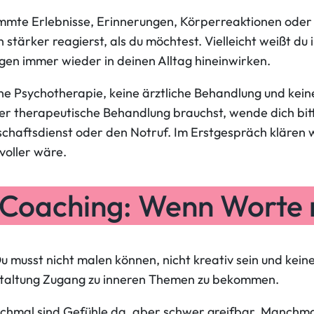
timmte Erlebnisse, Erinnerungen, Körperreaktionen ode
 stärker reagierst, als du möchtest. Vielleicht weißt du
ngen immer wieder in deinen Alltag hineinwirken.
eine Psychotherapie, keine ärztliche Behandlung und kei
er therapeutische Behandlung brauchst, wende dich bit
tschaftsdienst oder den Notruf. Im Erstgespräch klären
voller wäre.
 Coaching: Wenn Worte n
u musst nicht malen können, nicht kreativ sein und kein
taltung Zugang zu inneren Themen zu bekommen.
mal sind Gefühle da, aber schwer greifbar. Manchmal 