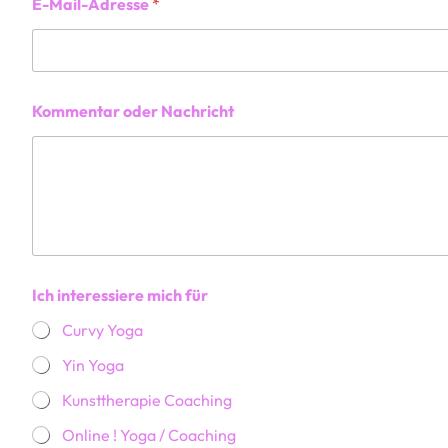
E-Mail-Adresse
*
a
m
e
o
d
e
Kommentar oder Nachricht
r
I
c
h
Ich interessiere mich für
Curvy Yoga
Yin Yoga
Kunsttherapie Coaching
Online ! Yoga / Coaching