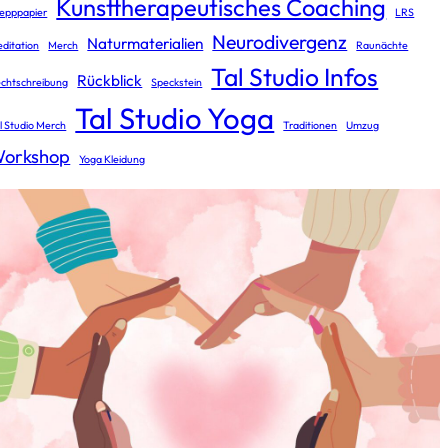
Kunsttherapeutisches Coaching
epppapier
LRS
Neurodivergenz
Naturmaterialien
ditation
Merch
Raunächte
Tal Studio Infos
Rückblick
chtschreibung
Speckstein
Tal Studio Yoga
l Studio Merch
Traditionen
Umzug
orkshop
Yoga Kleidung