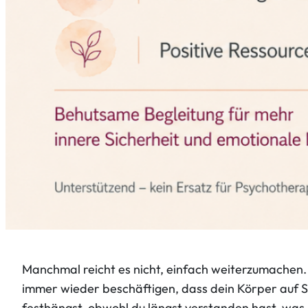
Manchmal reicht es nicht, einfach weiterzumachen.
immer wieder beschäftigen, dass dein Körper auf St
festhängst, obwohl du längst verstanden hast, was e