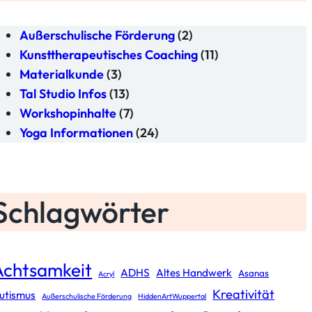
Außerschulische Förderung
(2)
Kunsttherapeutisches Coaching
(11)
Materialkunde
(3)
Tal Studio Infos
(13)
Workshopinhalte
(7)
Yoga Informationen
(24)
Schlagwörter
Achtsamkeit
ADHS
Altes Handwerk
Asanas
Acryl
Kreativität
utismus
Außerschulische Förderung
HiddenArtWuppertal