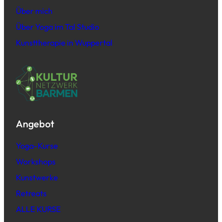
Über mich
Über Yoga im Tal Studio
Kunsttherapie in Wuppertal
Angebot
Yoga-Kurse
Workshops
Kunstwerke
Retreats
ALLE KURSE