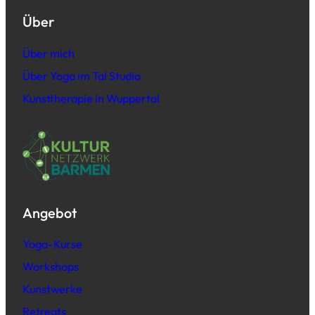
Über
Über mich
Über Yoga im Tal Studio
Kunsttherapie in Wuppertal
Angebot
Yoga-Kurse
Workshops
Kunstwerke
Retreats