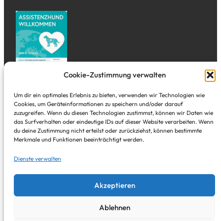
Cookie-Zustimmung verwalten
Adresse
Um dir ein optimales Erlebnis zu bieten, verwenden wir Technologien wie
Cookies, um Geräteinformationen zu speichern und/oder darauf
zuzugreifen. Wenn du diesen Technologien zustimmst, können wir Daten wie
Tal Studio
das Surfverhalten oder eindeutige IDs auf dieser Website verarbeiten. Wenn
Alte Freiheit 3
du deine Zustimmung nicht erteilst oder zurückziehst, können bestimmte
Wuppertal Elberfeld – direkt in der City
Merkmale und Funktionen beeinträchtigt werden.
Dienste verwalten
Instagram
YouTube
Pinterest
E-Mail
Facebook
Google
Akzeptieren
Ablehnen