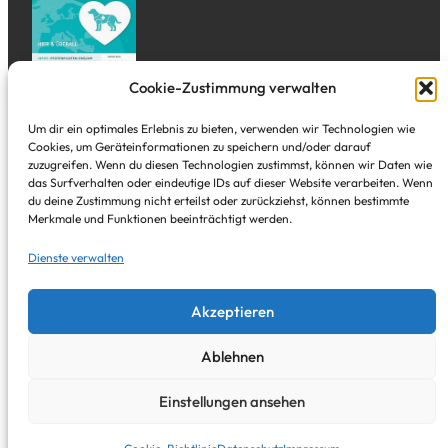
Cookie-Zustimmung verwalten
Adresse
Um dir ein optimales Erlebnis zu bieten, verwenden wir Technologien wie
Cookies, um Geräteinformationen zu speichern und/oder darauf
zuzugreifen. Wenn du diesen Technologien zustimmst, können wir Daten wie
Tal Studio
das Surfverhalten oder eindeutige IDs auf dieser Website verarbeiten. Wenn
Alte Freiheit 3
du deine Zustimmung nicht erteilst oder zurückziehst, können bestimmte
Merkmale und Funktionen beeinträchtigt werden.
Wuppertal Elberfeld – direkt in der City
Dienste verwalten
Instagram
YouTube
Pinterest
E-Mail
Facebook
Google
Akzeptieren
Ablehnen
Einstellungen ansehen
Copyright © 2024. All Rights Reserved.