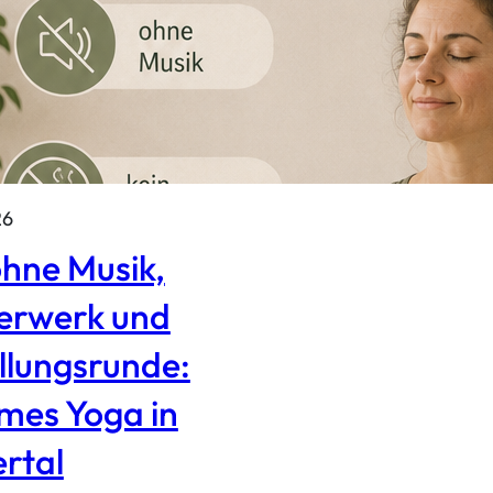
26
hne Musik,
erwerk und
llungsrunde:
mes Yoga in
rtal