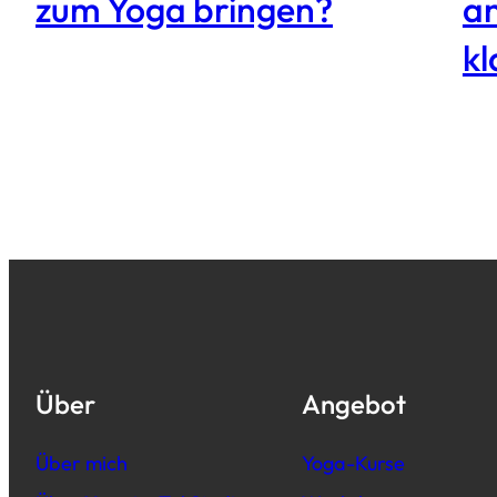
zum Yoga bringen?
an
kl
Über
Angebot
Über mich
Yoga-Kurse