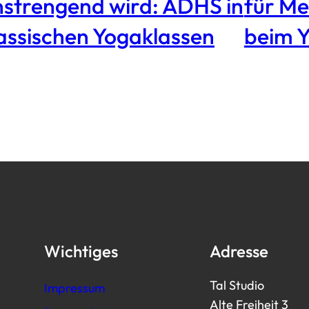
strengend wird: ADHS in
für Me
assischen Yogaklassen
beim 
Wichtiges
Adresse
Tal Studio
Impressum
Alte Freiheit 3