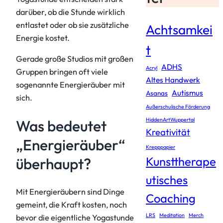
darüber, ob die Stunde wirklich
entlastet oder ob sie zusätzliche
Achtsamkei
Energie kostet.
t
Gerade große Studios mit großen
ADHS
Acryl
Gruppen bringen oft viele
Altes Handwerk
sogenannte Energieräuber mit
Autismus
Asanas
sich.
Außerschulische Förderung
HiddenArtWuppertal
Was bedeutet
Kreativität
„Energieräuber“
Krepppapier
Kunsttherape
überhaupt?
utisches
Mit Energieräubern sind Dinge
Coaching
gemeint, die Kraft kosten, noch
LRS
Meditation
Merch
bevor die eigentliche Yogastunde