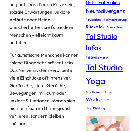
Naturmaterialien
beginnt. Das können Reize sein,
Neurodivergenz
soziale Erwartungen, unklare
Abläufe oder kleine
Raunächte
Rechtschreibung
Rückblick
Unsicherheiten, die für andere
Speckstein
Tal Studio
Menschen vielleicht kaum
auffallen.
Infos
Für autistische Menschen können
Tal Studio Merch
solche Dinge sehr präsent sein.
Tal Studio
Das Nervensystem verarbeitet
viele Eindrücke oft intensiver.
Yoga
Geräusche, Licht, Gerüche,
Bewegungen im Raum oder
Traditionen
Umzug
Workshop
unklare Situationen können sich
nicht einfach im Hintergrund
Yoga Kleidung
verlieren, sondern bleiben
spürbar.