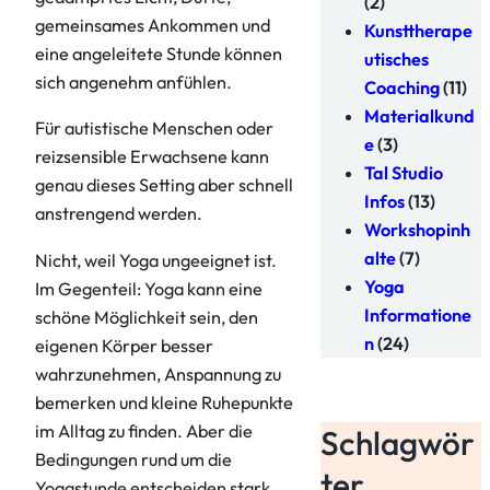
(2)
gemeinsames Ankommen und
Kunsttherape
eine angeleitete Stunde können
utisches
sich angenehm anfühlen.
Coaching
(11)
Materialkund
Für autistische Menschen oder
e
(3)
reizsensible Erwachsene kann
Tal Studio
genau dieses Setting aber schnell
Infos
(13)
anstrengend werden.
Workshopinh
alte
(7)
Nicht, weil Yoga ungeeignet ist.
Yoga
Im Gegenteil: Yoga kann eine
Informatione
schöne Möglichkeit sein, den
n
(24)
eigenen Körper besser
wahrzunehmen, Anspannung zu
bemerken und kleine Ruhepunkte
im Alltag zu finden. Aber die
Schlagwör
Bedingungen rund um die
ter
Yogastunde entscheiden stark