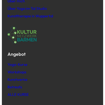
Über mich
Über Yoga im Tal Studio
Kunsttherapie in Wuppertal
Angebot
Yoga-Kurse
Workshops
Kunstwerke
Retreats
ALLE KURSE