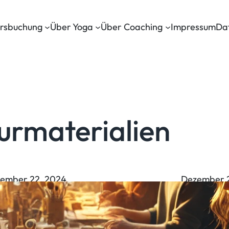
rsbuchung
Über Yoga
Über Coaching
Impressum
Da
urmaterialien
ember 22, 2024
Dezember 
ssfilzen – Anleitung
Specks
Zauber