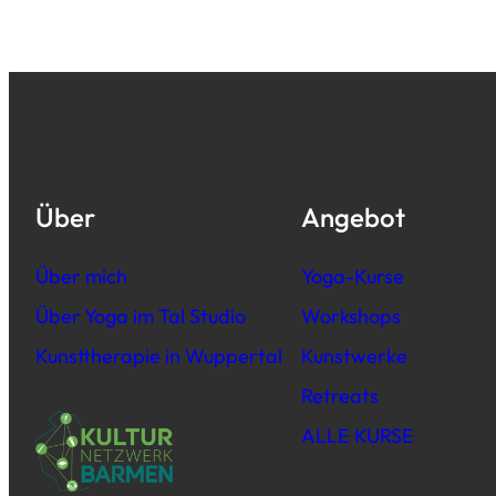
Über
Angebot
Über mich
Yoga-Kurse
Über Yoga im Tal Studio
Workshops
Kunsttherapie in Wuppertal
Kunstwerke
Retreats
ALLE KURSE