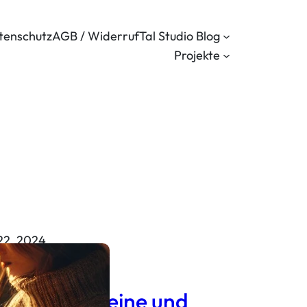
tenschutz
AGB / Widerruf
Tal Studio Blog
Projekte
22, 2024
tein: Ein
stein für kleine und