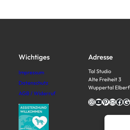
Wichtiges
Adresse
Tal Studio
Impressum
Alte Freiheit 3
Datenschutz
Wuppertal Elberfel
AGB / Widerruf
Instagram
YouTube
Pinterest
E-Mail
Facebook
Google