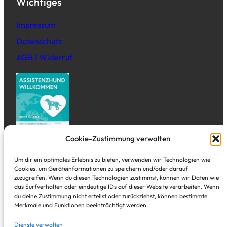
Wichtiges
Impressum
Datenschutz
AGB / Widerruf
Cookie-Zustimmung verwalten
Adresse
Um dir ein optimales Erlebnis zu bieten, verwenden wir Technologien wie
Cookies, um Geräteinformationen zu speichern und/oder darauf
zuzugreifen. Wenn du diesen Technologien zustimmst, können wir Daten wie
Tal Studio
das Surfverhalten oder eindeutige IDs auf dieser Website verarbeiten. Wenn
Alte Freiheit 3
du deine Zustimmung nicht erteilst oder zurückziehst, können bestimmte
Merkmale und Funktionen beeinträchtigt werden.
Wuppertal Elberfeld – direkt in der City
Dienste verwalten