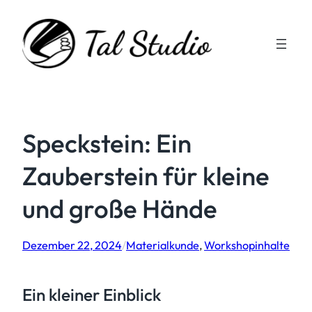
Zum
Inhalt
springen
Speckstein: Ein
Zauberstein für kleine
und große Hände
Dezember 22, 2024
/
Materialkunde
, 
Workshopinhalte
Ein kleiner Einblick