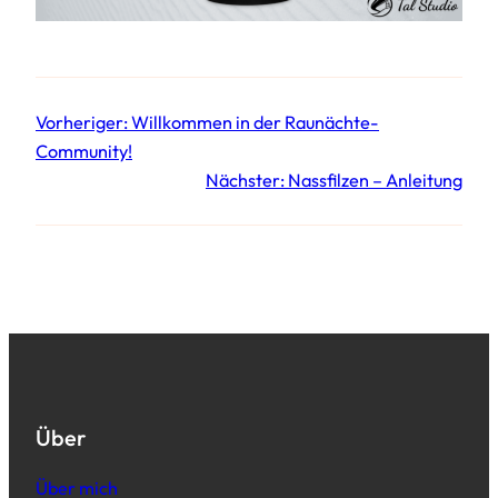
Vorheriger:
Willkommen in der Raunächte-
Community!
Nächster:
Nassfilzen – Anleitung
Über
Über mich