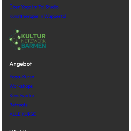
Über Yoga im Tal Studio
Kunsttherapie in Wuppertal
Angebot
Yoga-Kurse
Workshops
Kunstwerke
Retreats
ALLE KURSE