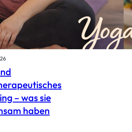
026
und
herapeutisches
ng – was sie
nsam haben