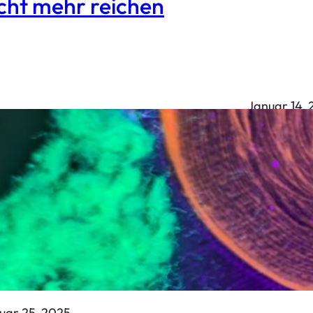
cht mehr reichen
Januar 14,
Dein i
kreati
uar 25, 2025