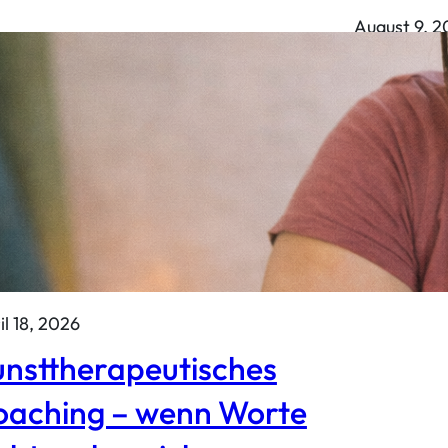
August 9, 
Tal St
Barmen
il 18, 2026
nsttherapeutisches
oaching – wenn Worte