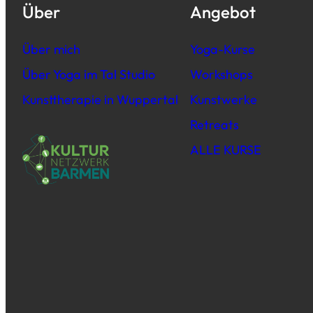
Über
Angebot
Über mich
Yoga-Kurse
Über Yoga im Tal Studio
Workshops
Kunsttherapie in Wuppertal
Kunstwerke
Retreats
ALLE KURSE