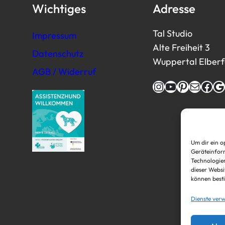
Wichtiges
Adresse
Tal Studio
Impressum
Alte Freiheit 3
Datenschutz
Wuppertal Elberfel
AGB / Widerruf
Instagram
YouTube
Pinterest
E-Mail
Facebook
Google
Um dir ein o
Geräteinform
Technologien
dieser Websi
können best
Dienste verw