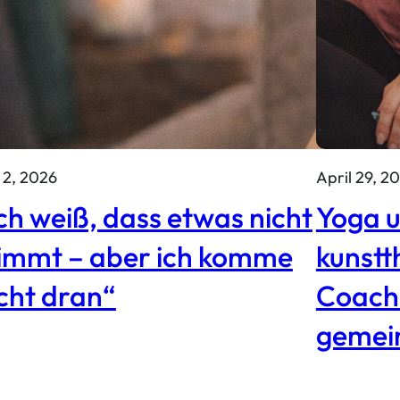
 2, 2026
April 29, 2
ch weiß, dass etwas nicht
Yoga 
timmt – aber ich komme
kunstt
cht dran“
Coachi
gemei