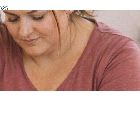
2025
udio zieht um – von
 nach Elberfeld