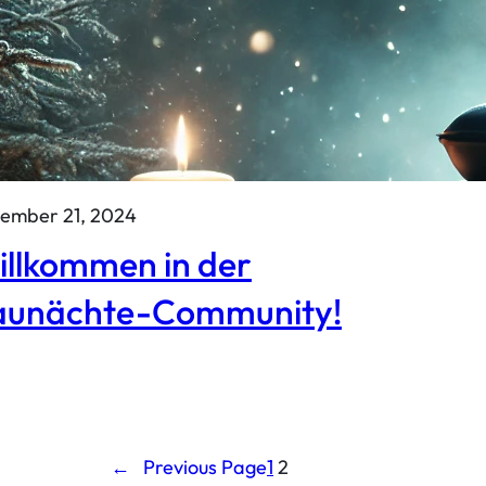
ember 21, 2024
llkommen in der
aunächte-Community!
←
Previous Page
1
2