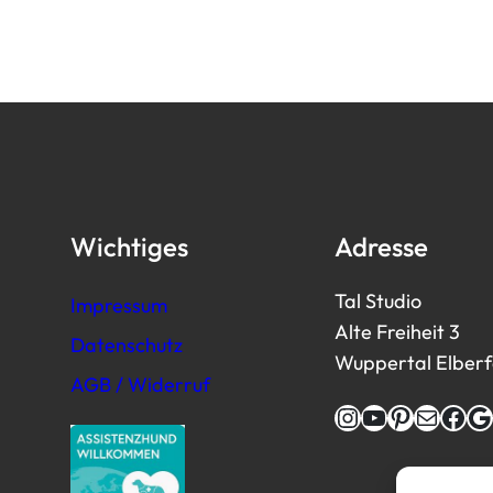
Wichtiges
Adresse
Tal Studio
Impressum
Alte Freiheit 3
Datenschutz
Wuppertal Elberfel
AGB / Widerruf
Instagram
YouTube
Pinterest
E-Mail
Facebook
Google