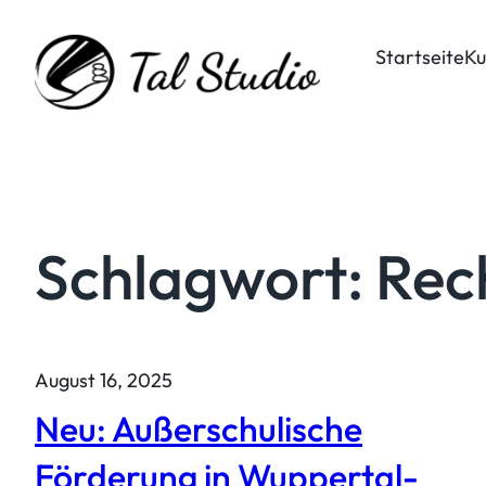
Zum
Inhalt
Startseite
Ku
springen
Schlagwort:
Rec
August 16, 2025
Neu: Außerschulische
Förderung in Wuppertal-