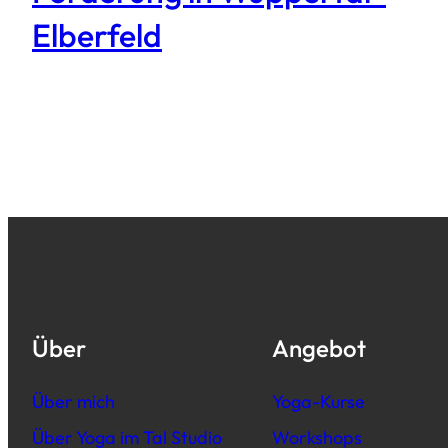
Elberfeld
Über
Angebot
Über mich
Yoga-Kurse
Über Yoga im Tal Studio
Workshops