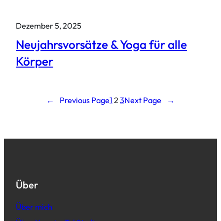
Dezember 5, 2025
Neujahrsvorsätze & Yoga für alle
Körper
←
Previous Page
1
2
3
Next Page
→
Über
Über mich