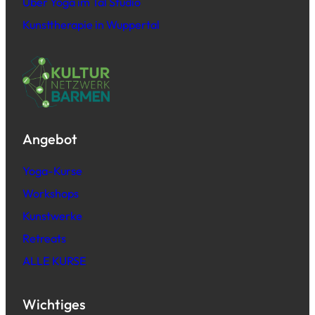
Über Yoga im Tal Studio
Kunsttherapie in Wuppertal
Angebot
Yoga-Kurse
Workshops
Kunstwerke
Retreats
ALLE KURSE
Wichtiges