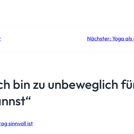
r
Nächster:
Yoga als
ch bin zu unbeweglich f
nnst“
 sinnvoll ist