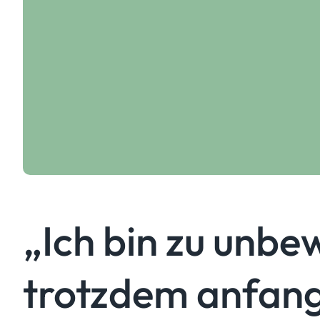
„Ich bin zu unbe
trotzdem anfan