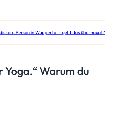
 dickere Person in Wuppertal – geht das überhaupt?
ür Yoga.“ Warum du