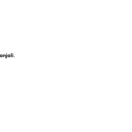
anjali
.