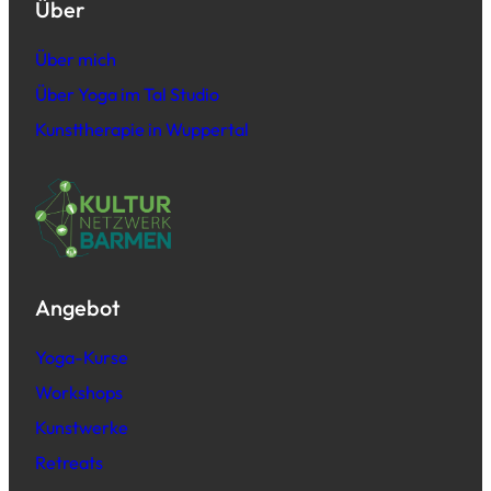
Über
Über mich
Über Yoga im Tal Studio
Kunsttherapie in Wuppertal
Angebot
Yoga-Kurse
Workshops
Kunstwerke
Retreats