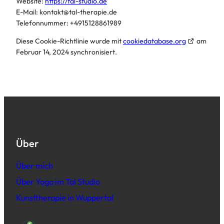
Website:
https://tal-studio.de
E-Mail:
kontakt@
tal-therapie.de
Telefonnummer: +4915128861989
Diese Cookie-Richtlinie wurde mit
cookiedatabase.org
am
Februar 14, 2024 synchronisiert.
Über
Über mich
Über Yoga im Tal Studio
Kunsttherapie in Wuppertal