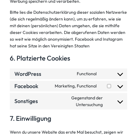
Werbung speichern und verarbeiten.
Bitte lies die Datenschutzerklärung dieser sozialen Netzwerke
(die sich regelmäßig ändern kann), um zu erfahren, wie sie
mit deinen (persönlichen) Daten umgehen, die sie mithilfe
dieser Cookies verarbeiten. Die abgerufenen Daten werden
so weit wie möglich anonymisiert. Facebook und Instagram
hat seine Sitze in den Vereinigten Staaten
6. Platzierte Cookies
WordPress
Functional
Consent
to
Facebook
Marketing, Functional
Consent
service
to
wordpress
Gegenstand der
Sonstiges
service
Consent
Untersuchung
facebook
to
7. Einwilligung
service
sonstiges
Wenn du unsere Website das erste Mal besuchst, zeigen wir