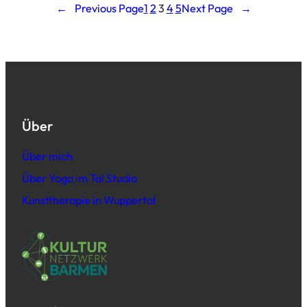
←
Previous Page
1
2
3
4
5
Next Page
→
Über
Über mich
Über Yoga im Tal Studio
Kunsttherapie in Wuppertal